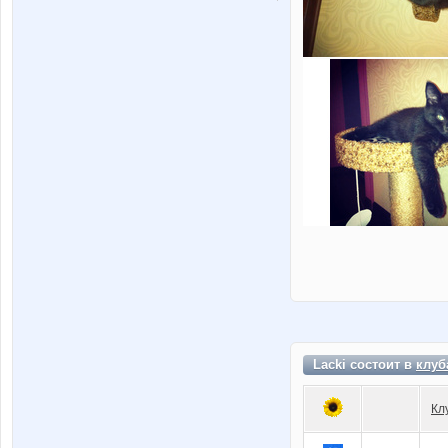
Lacki состоит в
клуб
Кл