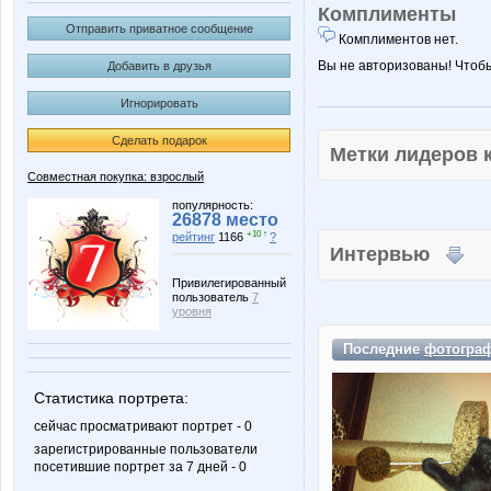
Комплименты
Отправить приватное сообщение
Комплиментов нет.
Вы не авторизованы! Чтоб
Добавить в друзья
Игнорировать
Сделать подарок
Метки лидеров
Совместная покупка: взрослый
популярность:
26878 место
+10 ↑
рейтинг
1166
?
Интервью
Привилегированный
пользователь
7
уровня
Последние
фотогра
Статистика портрета:
сейчас просматривают портрет - 0
зарегистрированные пользователи
посетившие портрет за 7 дней - 0